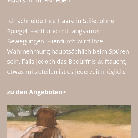
Haarschnitt-Erleben
Ich schneide Ihre Haare in Stille, ohne
Spiegel, sanft und mit langsamen
Bewegungen. Hierdurch wird Ihre
Wahrnehmung hauptsächlich beim Spüren
sein. Falls jedoch das Bedürfnis auftaucht,
etwas mitzuteilen ist es jederzeit möglich.
zu den Angeboten>