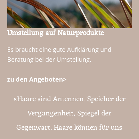
Umstellung auf Naturprodukte
Es braucht eine gute Aufklärung und
Beratung bei der Umstellung.
zu den Angeboten>
«
Haare sind Antennen. Speicher der
Vergangenheit, Spiegel der
Gegenwart.
Haare können für uns