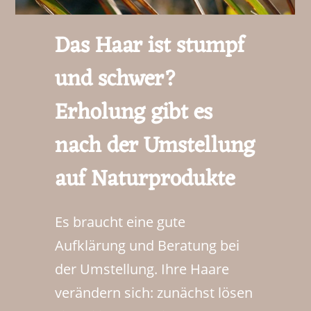
Das Haar ist stumpf
und schwer?
Erholung gibt es
nach der Umstellung
auf Naturprodukte
Es braucht eine gute
Aufklärung und Beratung bei
der Umstellung.
Ihre Haare
verändern sich: zunächst lösen